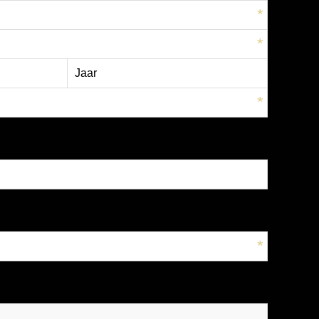
*
*
*
*