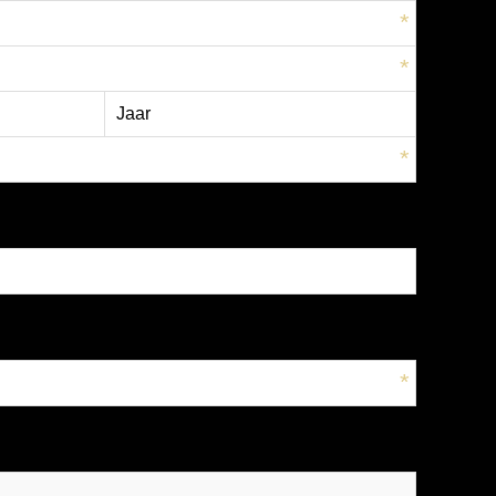
*
*
*
*