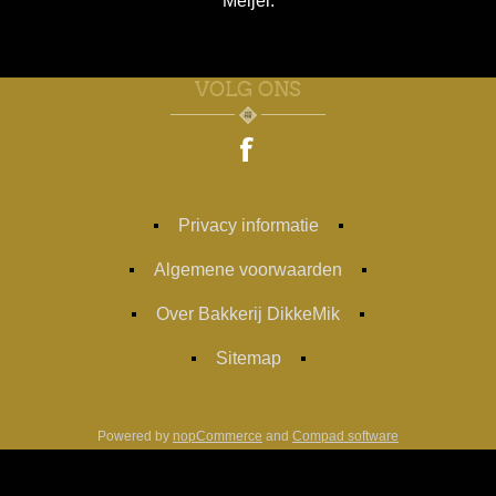
Meijel.
VOLG ONS
Privacy informatie
Algemene voorwaarden
Over Bakkerij DikkeMik
Sitemap
Powered by
nopCommerce
and
Compad software
Designed by
Compad Reclamestudio
Copyright ; 2026 Bakkerij Dikke Mik. Alle rechten voorbehouden.