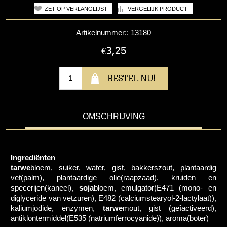
Artikelnummer::
13180
€3,25
OMSCHRIJVING
Ingrediënten
tarwe
bloem, suiker, water, gist, bakkerszout, plantaardig
vet(palm), plantaardige olie(raapzaad), kruiden en
specerijen(kaneel),
soja
bloem, emulgator(E471 (mono- en
diglyceride van vetzuren), E482 (calciumstearyol-2-lactylaat)),
kaliumjodide, enzymen,
tarwe
mout, gist (geîactiveerd),
antiklontermiddel(E535 (natriumferrocyanide)), aroma(boter)