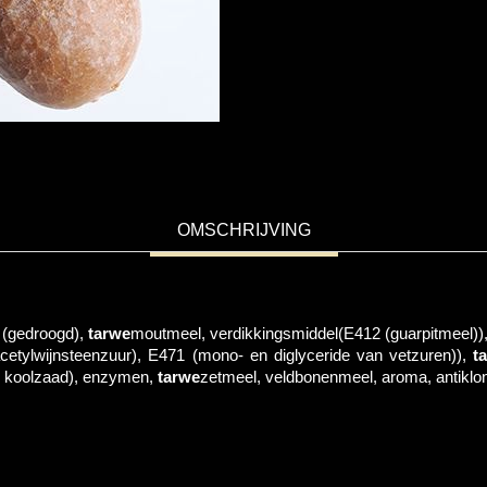
OMSCHRIJVING
(gedroogd),
tarwe
moutmeel, verdikkingsmiddel(E412 (guarpitmeel)),
cetylwijnsteenzuur), E471 (mono- en diglyceride van vetzuren)),
t
d, koolzaad), enzymen,
tarwe
zetmeel, veldbonenmeel, aroma, antiklo