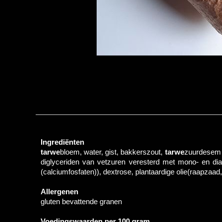
Ingrediënten
tarwe
bloem, water, gist, bakkerszout,
tarwe
zuurdesem 
diglyceriden van vetzuren veresterd met mono- en dia
(calciumfosfaten)), dextrose, plantaardige olie(raapzaa
Allergenen
gluten bevattende granen
Voedingswaarden per 100 gram