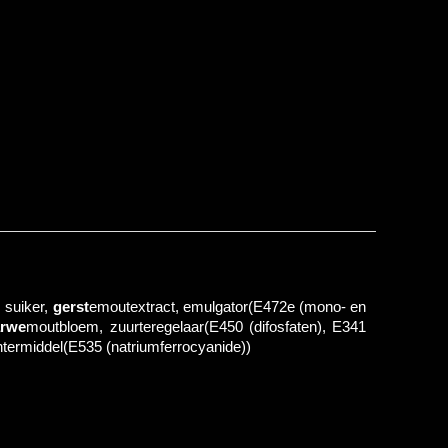
 suiker,
gerst
emoutextract, emulgator(E472e (mono- en
arwe
moutbloem, zuurteregelaar(E450 (difosfaten), E341
ntermiddel(E535 (natriumferrocyanide))