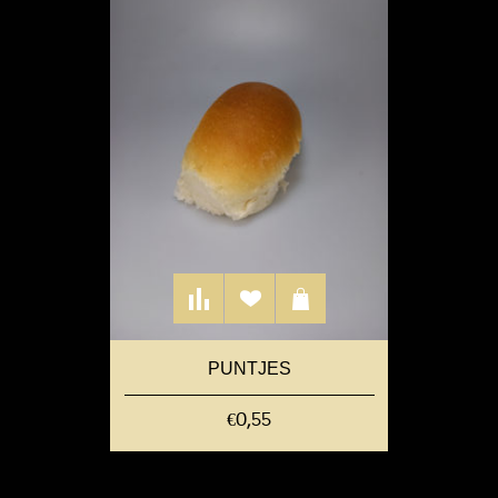
PUNTJES
€0,55