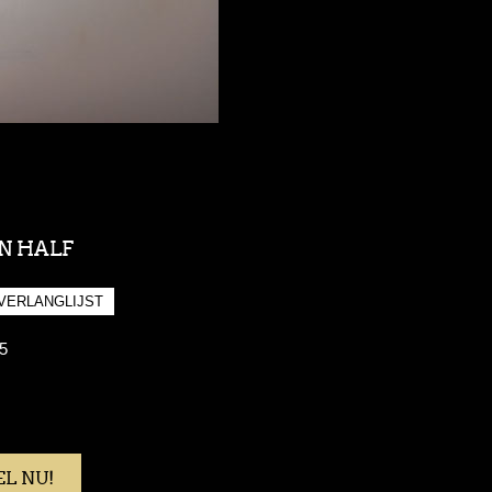
N HALF
5