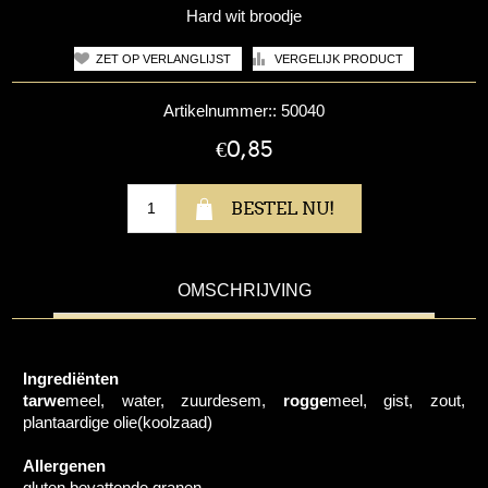
Hard wit broodje
Artikelnummer::
50040
€0,85
OMSCHRIJVING
Ingrediënten
tarwe
meel, water, zuurdesem,
rogge
meel, gist, zout,
plantaardige olie(koolzaad)
Allergenen
gluten bevattende granen