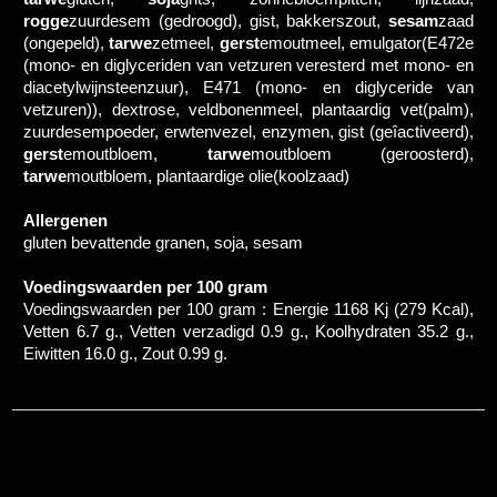
rogge
zuurdesem (gedroogd), gist, bakkerszout,
sesam
zaad
(ongepeld),
tarwe
zetmeel,
gerst
emoutmeel, emulgator(E472e
(mono- en diglyceriden van vetzuren veresterd met mono- en
diacetylwijnsteenzuur), E471 (mono- en diglyceride van
vetzuren)), dextrose, veldbonenmeel, plantaardig vet(palm),
zuurdesempoeder, erwtenvezel, enzymen, gist (geîactiveerd),
gerst
emoutbloem,
tarwe
moutbloem (geroosterd),
tarwe
moutbloem, plantaardige olie(koolzaad)
Allergenen
gluten bevattende granen, soja, sesam
Voedingswaarden per 100 gram
Voedingswaarden per 100 gram : Energie 1168 Kj (279 Kcal),
Vetten 6.7 g., Vetten verzadigd 0.9 g., Koolhydraten 35.2 g.,
Eiwitten 16.0 g., Zout 0.99 g.