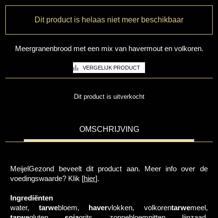
Dit product is helaas niet meer beschikbaar
Meergranenbrood met een mix van havermout en volkoren.
Dit product is uitverkocht
OMSCHRIJVING
MeijelGezond beveelt dit product aan. Meer info over de
voedingswaarde? Klik [
hier
].
Ingrediënten
water,
tarwe
bloem,
haver
vlokken, volkoren
tarwe
meel,
tarwe
gluten,
soja
grits, zonnebloempitten, lijnzaad,