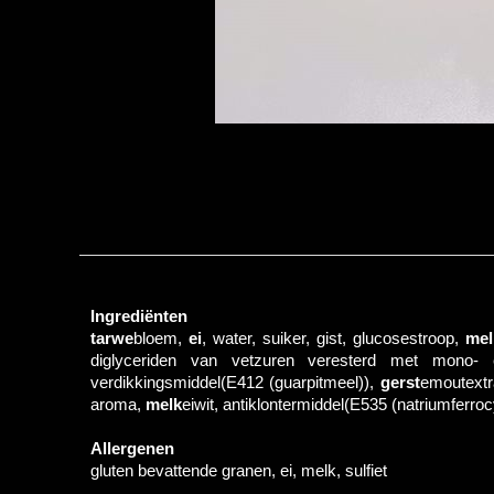
Ingrediënten
tarwe
bloem,
ei
, water, suiker, gist, glucosestroop,
mel
diglyceriden van vetzuren veresterd met mono- e
verdikkingsmiddel(E412 (guarpitmeel)),
gerst
emoutextr
aroma,
melk
eiwit, antiklontermiddel(E535 (natriumferro
Allergenen
gluten bevattende granen, ei, melk, sulfiet