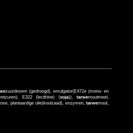
rwe
zuurdesem (gedroogd), emulgator(E472e (mono- en
tzuren), E322 (lecithine) (
soja
)),
tarwe
moutmeel,
trose, plantaardige olie(koolzaad), enzymen,
tarwe
mout,