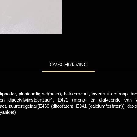
OMSCHRIJVING
k
poeder, plantaardig vet(palm), bakkerszout, invertsuikerstroop,
ta
n diacetylwijnsteenzuur), E471 (mono- en diglyceride van ve
act, zuurteregelaar(E450 (difosfaten), E341 (calciumfosfaten)), dex
cyanide))