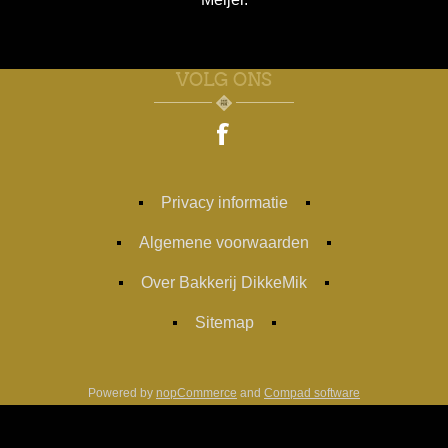
VOLG ONS
Privacy informatie
Algemene voorwaarden
Over Bakkerij DikkeMik
Sitemap
Powered by
nopCommerce
and
Compad software
Designed by
Compad Reclamestudio
Copyright ; 2026 Bakkerij Dikke Mik. Alle rechten voorbehouden.