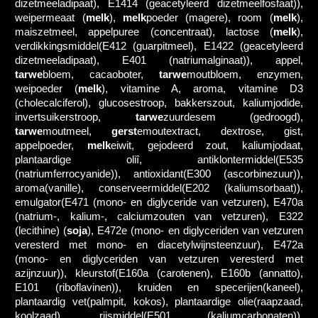
dizetmeeladipaat), E1414 (geacetyleerd dizetmeelfosfaat)),
weipermeaat (
melk
),
melk
poeder (magere), room (
melk
),
maiszetmeel, appelpuree (concentraat), lactose (
melk
),
verdikkingsmiddel(E412 (guarpitmeel), E1422 (geacetyleerd
dizetmeeladipaat), E401 (natriumalginaat)), appel,
tarwe
bloem, cacaoboter,
tarwe
moutbloem, enzymen,
weipoeder (
melk
), vitamine A, aroma, vitamine D3
(cholecalciferol), glucosestroop, bakkerszout, kaliumjodide,
invertsuikerstroop,
tarwe
zuurdesem (gedroogd),
tarwe
moutmeel,
gerst
emoutextract, dextrose, gist,
appelpoeder,
melk
eiwit, gejodeerd zout, kaliumjodaat,
plantaardige oliî, antiklontermiddel(E535
(natriumferrocyanide)), antioxidant(E300 (ascorbinezuur)),
aroma(vanille), conserveermiddel(E202 (kaliumsorbaat)),
emulgator(E471 (mono- en diglyceride van vetzuren), E470a
(natrium-, kalium-, calciumzouten van vetzuren), E322
(lecithine) (
soja
), E472e (mono- en diglyceriden van vetzuren
veresterd met mono- en diacetylwijnsteenzuur), E472a
(mono- en diglyceriden van vetzuren veresterd met
azijnzuur)), kleurstof(E160a (carotenen), E160b (annatto),
E101 (riboflavinen)), kruiden en specerijen(kaneel),
plantaardig vet(palmpit, kokos), plantaardige olie(raapzaad,
koolzaad), rijsmiddel(E501 (kaliumcarbonaten)),