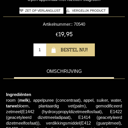
Artikelnummer::
70540
€19,95
OMSCHRIJVING
Ingrediënten
room (
melk
), appelpuree (concentraat), appel, suiker, water,
tarwe
bloem, plantaardig vet(palm), gemodificeerd
zetmeel(E1442 (hydroxypropyldizetmeelfosfaat), E1422
(geacetyleerd dizetmeeladipaat), E1414 (geacetyleerd
dizetmeelfosfaat)), verdikkingsmiddel(E412 (guarpitmeel),