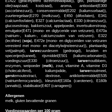
E1422 (geacetyleerd dizetmeeladipaat)), gist, plantaardige
olie(raapzaad, koolzaad), aroma, antioxidant(E300
(ascorbinezuur)), conserveermiddel(E202 (kaliumsorbaat)),
zuurteregelaar(E270 (melkzuur), E450 (difosfaten), E341
(calciumfosfaten), E327 (calciumlactaat), E330 (citroenzuur)),
glucosestroop, bakkerszout, appelpoeder, invertsuikerstroop,
emulgator(E471 (mono- en diglyceride van vetzuren), E470a
(natrium-, kalium-, calciumzouten van vetzuren), E322
(lecithine) (
soja
), E472e (mono- en diglyceriden van vetzuren
veresterd met mono- en diacetylwijnsteenzuur)), plantaardig
vet(palmpit),
tarwe
zuurdesem (gedroogd), kruiden en
specerijen(kaneel), rijsmiddel(E501 (kaliumcarbonaten)),
voedingszuur(E330 (citroenzuur)),
tarwe
moutbloem,
enzymen, weipoeder (
melk
), zout, vitamine A, vitamine D3
(cholecalciferol), kaliumjodide,
tarwe
moutmeel,
gerst
emoutextract, dextrose, antiklontermiddel(E535
(natriumferrocyanide)), kleurstof(E160a (carotenen), E160b
(annatto)), stabilisator(E407 (carrageen))
Allergenen
melk, gluten bevattende granen
Voedingswaarden per 100 gram